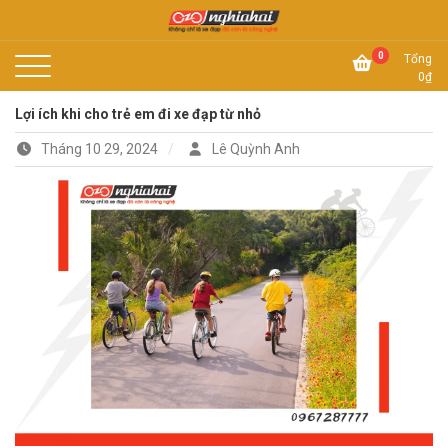
Skip
to
Không chỉ là xe đạp, đó còn là công nghệ
content
Xe đạp Nhật Nghĩa Hải
0
Tổng
0
₫
Lợi ích khi cho trẻ em đi xe đạp từ nhỏ
Tháng 10 29, 2024
Lê Quỳnh Anh