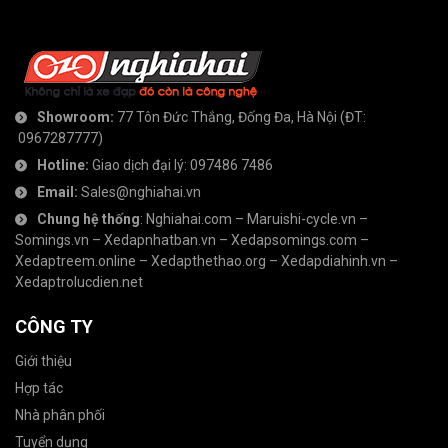
Showroom:
77 Tôn Đức Thắng, Đống Đa, Hà Nội
(ĐT:
0967287777
)
Hotline:
Giao dịch đại lý:
097486 7486
Email:
Sales@nghiahai.vn
Chung hệ thống
:
Nghiahai.com
–
Maruishi-cycle.vn
–
Somings.vn
–
Xedapnhatban.vn
–
Xedapsomings.com
–
Xedaptreem.online
–
Xedapthethao.org
–
Xedapdiahinh.vn
–
Xedaptrolucdien.net
CÔNG TY
Giới thiệu
Hợp tác
Nhà phân phối
Tuyển dụng