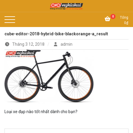
Skip
to
Không chỉ là xe đạp, đó còn là công nghệ
content
Xe đạp Nhật Nghĩa Hải
0
Tổng
0
₫
cube-editor-2018-hybrid-bike-blackorange-a_result
Tháng 3 12, 2018
admin
Loại xe đạp nào tốt nhất dành cho bạn?