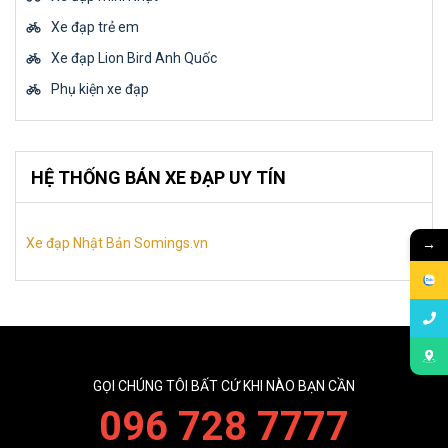
Xe đạp trẻ em
Xe đạp Lion Bird Anh Quốc
Phụ kiện xe đạp
HỆ THỐNG BÁN XE ĐẠP UY TÍN
→
Xe đạp Nhật Bản Somings.vn
GỌI CHÚNG TÔI BẤT CỨ KHI NÀO BẠN CẦN
096 728 7777