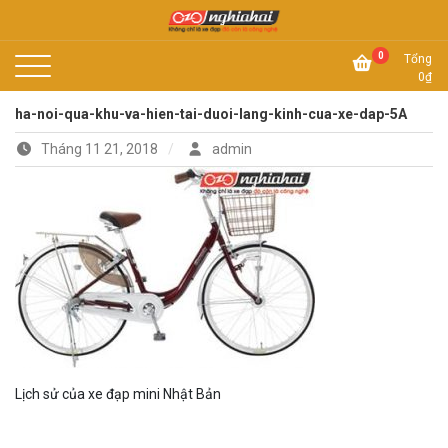
Skip
to
Không chỉ là xe đạp, đó còn là công nghệ
content
Xe đạp Nhật Nghĩa Hải
0
Tổng
0
₫
ha-noi-qua-khu-va-hien-tai-duoi-lang-kinh-cua-xe-dap-5A
Tháng 11 21, 2018
admin
Lịch sử của xe đạp mini Nhật Bản