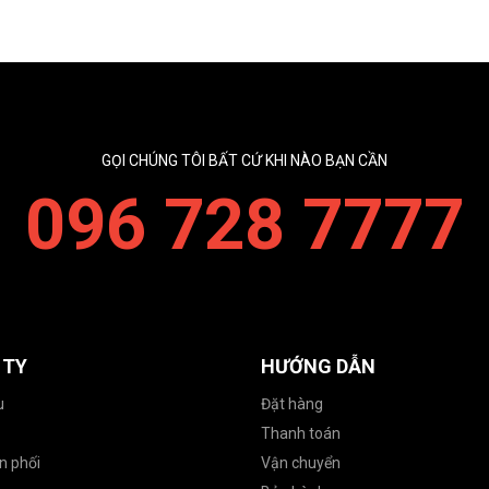
GỌI CHÚNG TÔI BẤT CỨ KHI NÀO BẠN CẦN
096 728 7777
 TY
HƯỚNG DẪN
u
Đặt hàng
Thanh toán
n phối
Vận chuyển