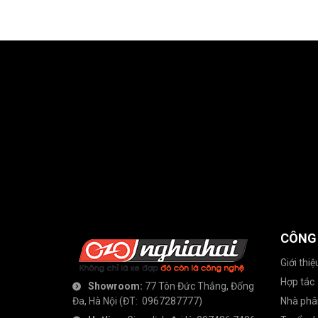
CÔNG
Giới thiệ
Hợp tác
Showroom:
77 Tôn Đức Thắng, Đống
Đa, Hà Nội
(ĐT:
0967287777
)
Nhà phâ