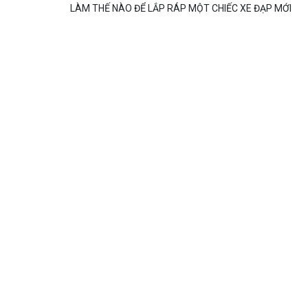
LÀM THẾ NÀO ĐỂ LẮP RÁP MỘT CHIẾC XE ĐẠP MỚI