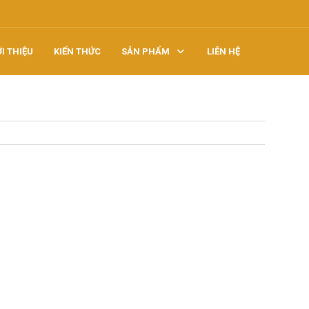
ỚI THIỆU
KIẾN THỨC
SẢN PHẨM
LIÊN HỆ