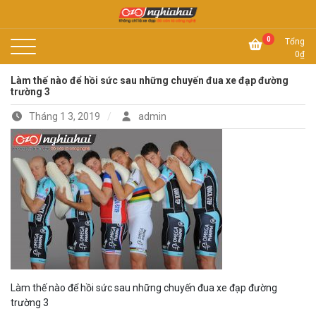
Skip
to
Không chỉ là xe đạp, đó còn là công nghệ
content
Xe đạp Nhật Nghĩa Hải
0
Tổng
0
₫
Làm thế nào để hồi sức sau những chuyến đua xe đạp đường
trường 3
Tháng 1 3, 2019
admin
Làm thế nào để hồi sức sau những chuyến đua xe đạp đường
trường 3