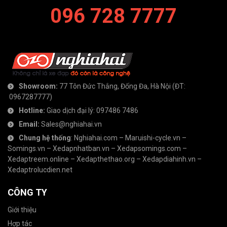
096 728 7777
Showroom:
77 Tôn Đức Thắng, Đống Đa, Hà Nội
(ĐT:
0967287777
)
Hotline:
Giao dịch đại lý:
097486 7486
Email:
Sales@nghiahai.vn
Chung hệ thống
:
Nghiahai.com
–
Maruishi-cycle.vn
–
Somings.vn
–
Xedapnhatban.vn
–
Xedapsomings.com
–
Xedaptreem.online
–
Xedapthethao.org
–
Xedapdiahinh.vn
–
Xedaptrolucdien.net
CÔNG TY
Giới thiệu
Hợp tác