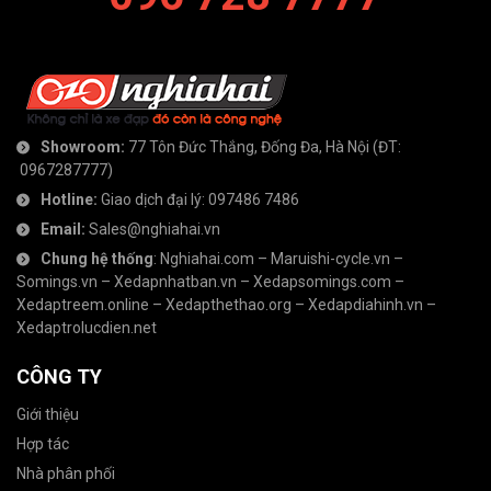
Showroom:
77 Tôn Đức Thắng, Đống Đa, Hà Nội
(ĐT:
0967287777
)
Hotline:
Giao dịch đại lý:
097486 7486
Email:
Sales@nghiahai.vn
Chung hệ thống
:
Nghiahai.com
–
Maruishi-cycle.vn
–
Somings.vn
–
Xedapnhatban.vn
–
Xedapsomings.com
–
Xedaptreem.online
–
Xedapthethao.org
–
Xedapdiahinh.vn
–
Xedaptrolucdien.net
CÔNG TY
Giới thiệu
Hợp tác
Nhà phân phối