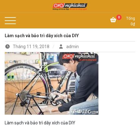
Skip
to
Không chỉ là xe đạp, đó còn là công nghệ
content
Xe đạp Nhật Nghĩa Hải
0
Tổng
0
₫
Làm sạch và bảo trì dây xích của DIY
Tháng 11 19, 2018
admin
Làm sạch và bảo trì dây xích của DIY