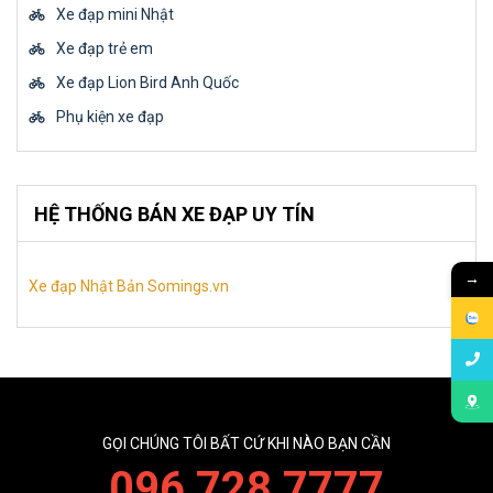
Xe đạp mini Nhật
Xe đạp trẻ em
Xe đạp Lion Bird Anh Quốc
Phụ kiện xe đạp
HỆ THỐNG BÁN XE ĐẠP UY TÍN
→
Xe đạp Nhật Bản Somings.vn
GỌI CHÚNG TÔI BẤT CỨ KHI NÀO BẠN CẦN
096 728 7777