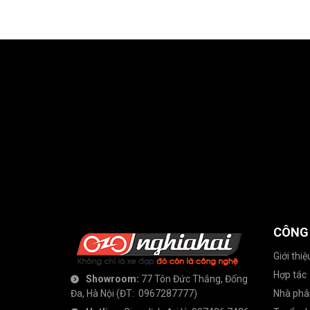
CÔNG
Giới thiệ
Hợp tác
Showroom:
77 Tôn Đức Thắng, Đống
Đa, Hà Nội
(ĐT:
0967287777
)
Nhà phâ