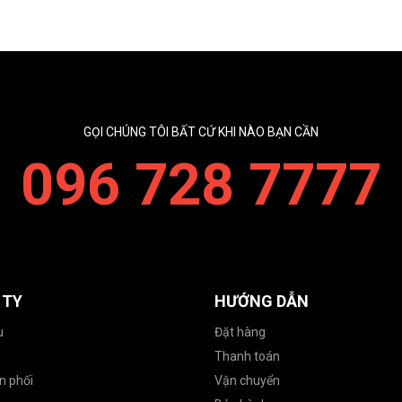
GỌI CHÚNG TÔI BẤT CỨ KHI NÀO BẠN CẦN
096 728 7777
 TY
HƯỚNG DẪN
u
Đặt hàng
Thanh toán
n phối
Vận chuyển