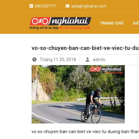
Skip
0967287777
sale@nghiahai.com
to
content
TRANG CHỦ
GI
Không chỉ là xe đạp, đó còn là
Xe đạp Nhật
công nghệ
vo-so-chuyen-ban-can-biet-ve-viec-tu-d
Nghĩa Hải
Tháng 11 20, 2018
admin
vo-so-chuyen-ban-can-biet-ve-viec-tu-duong-ban-th