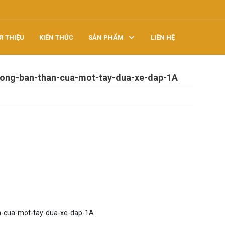
ỚI THIỆU
KIẾN THỨC
SẢN PHẨM
LIÊN HỆ
uong-ban-than-cua-mot-tay-dua-xe-dap-1A
an-cua-mot-tay-dua-xe-dap-1A