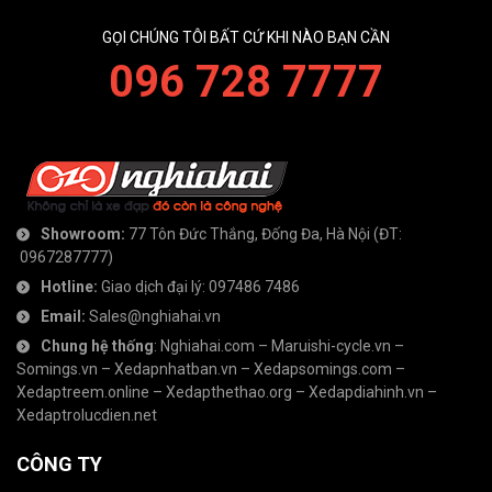
GỌI CHÚNG TÔI BẤT CỨ KHI NÀO BẠN CẦN
096 728 7777
Showroom:
77 Tôn Đức Thắng, Đống Đa, Hà Nội
(ĐT:
0967287777
)
Hotline:
Giao dịch đại lý:
097486 7486
Email:
Sales@nghiahai.vn
Chung hệ thống
:
Nghiahai.com
–
Maruishi-cycle.vn
–
Somings.vn
–
Xedapnhatban.vn
–
Xedapsomings.com
–
Xedaptreem.online
–
Xedapthethao.org
–
Xedapdiahinh.vn
–
Xedaptrolucdien.net
CÔNG TY