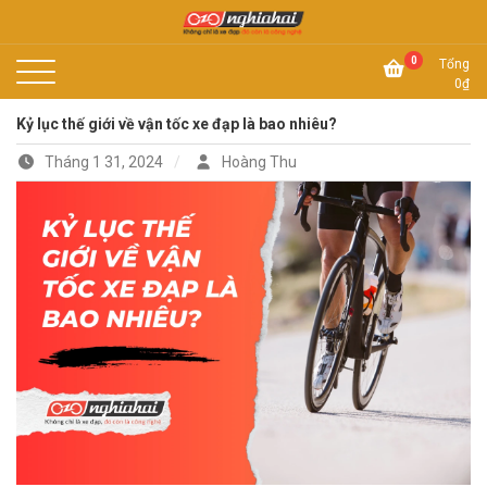
Skip
to
Không chỉ là xe đạp, đó còn là công nghệ
content
Xe đạp Nhật Nghĩa Hải
0
Tổng
0
₫
Kỷ lục thế giới về vận tốc xe đạp là bao nhiêu?
Tháng 1 31, 2024
Hoàng Thu