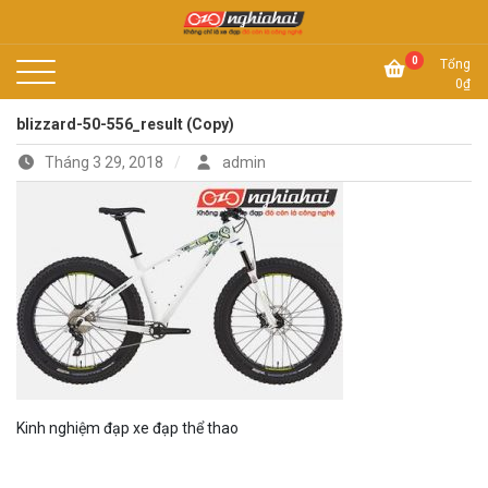
Skip
to
Không chỉ là xe đạp, đó còn là công nghệ
content
Xe đạp Nhật Nghĩa Hải
0
Tổng
0
₫
blizzard-50-556_result (Copy)
Tháng 3 29, 2018
admin
Kinh nghiệm đạp xe đạp thể thao