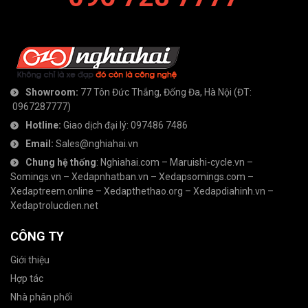
Showroom:
77 Tôn Đức Thắng, Đống Đa, Hà Nội
(ĐT:
0967287777
)
Hotline:
Giao dịch đại lý:
097486 7486
Email:
Sales@nghiahai.vn
Chung hệ thống
:
Nghiahai.com
–
Maruishi-cycle.vn
–
Somings.vn
–
Xedapnhatban.vn
–
Xedapsomings.com
–
Xedaptreem.online
–
Xedapthethao.org
–
Xedapdiahinh.vn
–
Xedaptrolucdien.net
CÔNG TY
Giới thiệu
Hợp tác
Nhà phân phối