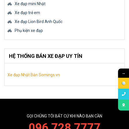
Xe đạp mini Nhật
Xe đạp trẻ em
Xe đạp Lion Bird Anh Quốc
Phụ kiện xe đạp
HỆ THỐNG BÁN XE ĐẠP UY TÍN
→
Xe đạp Nhật Bản Somings.vn
GỌI CHÚNG TÔI BẤT CỨ KHI NÀO BẠN CẦN
096 728 7777