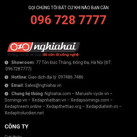
GỌI CHÚNG TÔI BẤT CỨ KHI NÀO BẠN CẦN
096 728 7777
Showroom:
77 Tôn Đức Thắng, Đống Đa, Hà Nội
(ĐT:
0967287777
)
Hotline:
Giao dịch đại lý:
097486 7486
Email:
Sales@nghiahai.vn
Chung hệ thống
:
Nghiahai.com
–
Maruishi-cycle.vn
–
Somings.vn
–
Xedapnhatban.vn
–
Xedapsomings.com
–
Xedaptreem.online
–
Xedapthethao.org
–
Xedapdiahinh.vn
–
Xedaptrolucdien.net
CÔNG TY