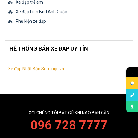
Xe đạp trẻ em
Xe đạp Lion Bird Anh Quốc
Phụ kiện xe đạp
HỆ THỐNG BÁN XE ĐẠP UY TÍN
Xe đạp Nhật Bản Somings.vn
→
GỌI CHÚNG TÔI BẤT CỨ KHI NÀO BẠN CẦN
096 728 7777