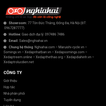
Showroom:
77 Tôn Đức Thắng, Đống Đa, Hà Nội
(ĐT:
0967287777
)
Hotline:
Giao dịch đại lý:
097486 7486
Email:
Sales@nghiahai.vn
Chung hệ thống
:
Nghiahai.com
–
Maruishi-cycle.vn
–
Somings.vn
–
Xedapnhatban.vn
–
Xedapsomings.com
–
Xedaptreem.online
–
Xedapthethao.org
–
Xedapdiahinh.vn
–
Xedaptrolucdien.net
CÔNG TY
Giới thiệu
Hợp tác
Nhà phân phối
Tuyển dụng