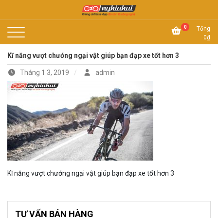
Skip
to
Không chỉ là xe đạp, đó còn là công nghệ
content
Xe đạp Nhật Nghĩa Hải
0
Tổng
0
₫
Kĩ năng vượt chướng ngại vật giúp bạn đạp xe tốt hơn 3
Tháng 1 3, 2019
admin
Kĩ năng vượt chướng ngại vật giúp bạn đạp xe tốt hơn 3
TƯ VẤN BÁN HÀNG