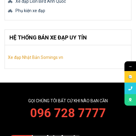
Xe đạp Lion Bird Anh Quốc
Phụ kiện xe đạp
HỆ THỐNG BÁN XE ĐẠP UY TÍN
Xe đạp Nhật Bản Somings.vn
→
GỌI CHÚNG TÔI BẤT CỨ KHI NÀO BẠN CẦN
096 728 7777