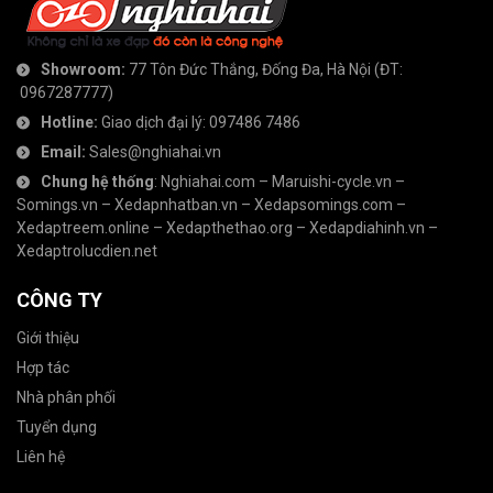
Showroom:
77 Tôn Đức Thắng, Đống Đa, Hà Nội
(ĐT:
0967287777
)
Hotline:
Giao dịch đại lý:
097486 7486
Email:
Sales@nghiahai.vn
Chung hệ thống
:
Nghiahai.com
–
Maruishi-cycle.vn
–
Somings.vn
–
Xedapnhatban.vn
–
Xedapsomings.com
–
Xedaptreem.online
–
Xedapthethao.org
–
Xedapdiahinh.vn
–
Xedaptrolucdien.net
CÔNG TY
Giới thiệu
Hợp tác
Nhà phân phối
Tuyển dụng
Liên hệ