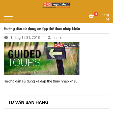
Skip
to
Không chỉ là xe đạp, đó còn là công nghệ
content
Xe đạp Nhật Nghĩa Hải
0
Tổng
0
₫
Hướng dẫn sử dụng xe đạp thể thao nhập khẩu
Tháng 12 31, 2018
admin
Hướng dẫn sử dụng xe đạp thể thao nhập khẩu
TƯ VẤN BÁN HÀNG