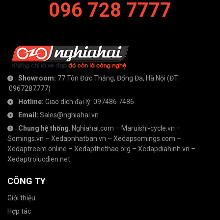
096 728 7777
Showroom:
77 Tôn Đức Thắng, Đống Đa, Hà Nội
(ĐT:
0967287777
)
Hotline:
Giao dịch đại lý:
097486 7486
Email:
Sales@nghiahai.vn
Chung hệ thống
:
Nghiahai.com
–
Maruishi-cycle.vn
–
Somings.vn
–
Xedapnhatban.vn
–
Xedapsomings.com
–
Xedaptreem.online
–
Xedapthethao.org
–
Xedapdiahinh.vn
–
Xedaptrolucdien.net
CÔNG TY
Giới thiệu
Hợp tác