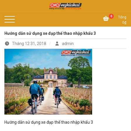
Skip
to
Không chỉ là xe đạp, đó còn là công nghệ
content
Xe đạp Nhật Nghĩa Hải
0
Tổng
0
₫
Hướng dẫn sử dụng xe đạp thể thao nhập khẩu 3
Tháng 12 31, 2018
admin
Hướng dẫn sử dụng xe đạp thể thao nhập khẩu 3