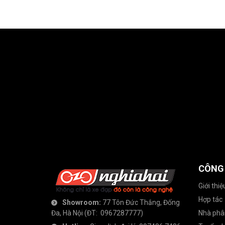
CÔNG
Giới thiệ
Hợp tác
Showroom:
77 Tôn Đức Thắng, Đống
Đa, Hà Nội
(ĐT:
0967287777
)
Nhà phâ