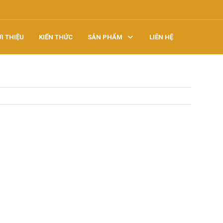
ỚI THIỆU
KIẾN THỨC
SẢN PHẨM
LIÊN HỆ