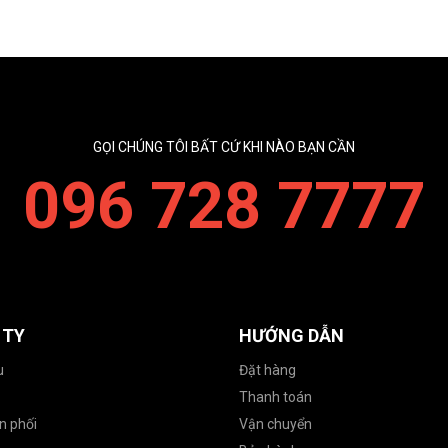
GỌI CHÚNG TÔI BẤT CỨ KHI NÀO BẠN CẦN
096 728 7777
 TY
HƯỚNG DẪN
u
Đặt hàng
Thanh toán
n phối
Vận chuyển