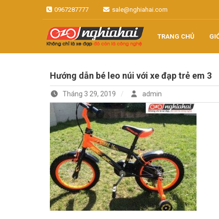
Skip
0967287777
sale@nghiahai.com
to
content
TRANG CHỦ
GI
Không chỉ là xe đạp, đó còn là
Xe đạp Nhật
công nghệ
Hướng dẫn bé leo núi với xe đạp trẻ em 3
Nghĩa Hải
Tháng 3 29, 2019
admin