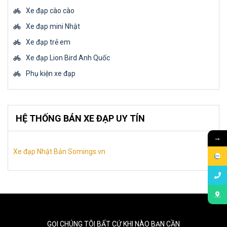
Xe đạp cào cào
Xe đạp mini Nhật
Xe đạp trẻ em
Xe đạp Lion Bird Anh Quốc
Phụ kiện xe đạp
HỆ THỐNG BÁN XE ĐẠP UY TÍN
→
Xe đạp Nhật Bản Somings.vn
GỌI CHÚNG TÔI BẤT CỨ KHI NÀO BẠN CẦN