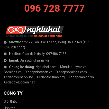
096 728 7777
Showroom:
77 Tôn Đức Thắng, Đống Đa, Hà Nội
(ĐT:
0967287777
)
Hotline:
Giao dịch đại lý:
097486 7486
Email:
Sales@nghiahai.vn
Chung hệ thống
:
Nghiahai.com
–
Maruishi-cycle.vn
–
Somings.vn
–
Xedapnhatban.vn
–
Xedapsomings.com
–
Xedaptreem.online
–
Xedapthethao.org
–
Xedapdiahinh.vn
–
Xedaptrolucdien.net
CÔNG TY
Giới thiệu
Hợp tác