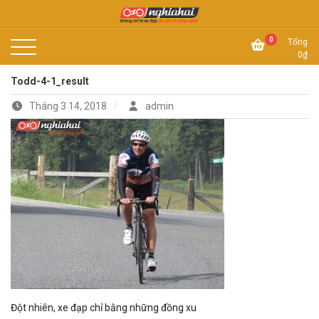
Skip
to
Không chỉ là xe đạp, đó còn là công nghệ
content
Xe đạp Nhật Nghĩa Hải
0
Tổng
0
₫
Todd-4-1_result
Tháng 3 14, 2018
admin
Đột nhiên, xe đạp chỉ bằng những đồng xu