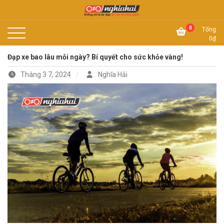
Skip
to
Không chỉ là xe đạp, đó còn là công nghệ
content
Xe đạp Nhật Nghĩa Hải
0
Tổng
0
₫
Đạp xe bao lâu mỗi ngày? Bí quyết cho sức khỏe vàng!
Tháng 3 7, 2024
Nghĩa Hải