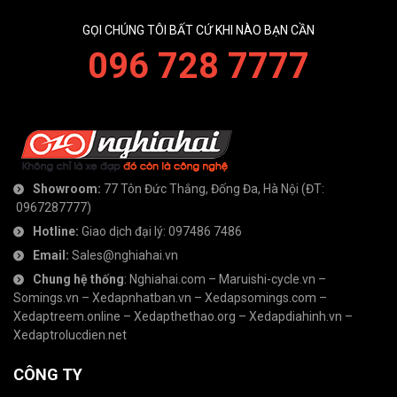
GỌI CHÚNG TÔI BẤT CỨ KHI NÀO BẠN CẦN
096 728 7777
Showroom:
77 Tôn Đức Thắng, Đống Đa, Hà Nội
(ĐT:
0967287777
)
Hotline:
Giao dịch đại lý:
097486 7486
Email:
Sales@nghiahai.vn
Chung hệ thống
:
Nghiahai.com
–
Maruishi-cycle.vn
–
Somings.vn
–
Xedapnhatban.vn
–
Xedapsomings.com
–
Xedaptreem.online
–
Xedapthethao.org
–
Xedapdiahinh.vn
–
Xedaptrolucdien.net
CÔNG TY