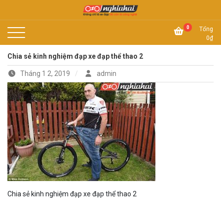
Skip
to
Không chỉ là xe đạp, đó còn là công nghệ
content
Xe đạp Nhật Nghĩa Hải
0
Tổng
0
₫
Chia sẻ kinh nghiệm đạp xe đạp thể thao 2
Tháng 1 2, 2019
admin
Chia sẻ kinh nghiệm đạp xe đạp thể thao 2