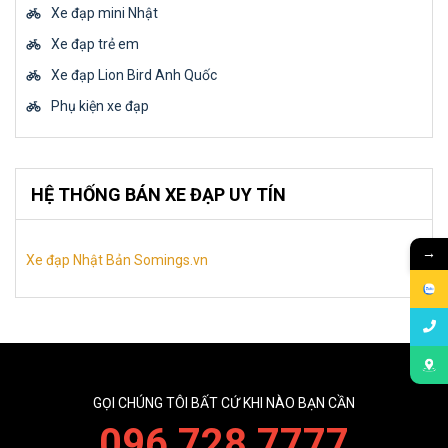
Xe đạp mini Nhật
Xe đạp trẻ em
Xe đạp Lion Bird Anh Quốc
Phụ kiện xe đạp
HỆ THỐNG BÁN XE ĐẠP UY TÍN
→
Xe đạp Nhật Bản Somings.vn
GỌI CHÚNG TÔI BẤT CỨ KHI NÀO BẠN CẦN
096 728 7777