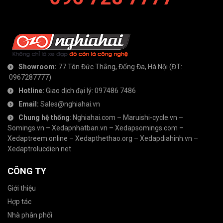
Showroom:
77 Tôn Đức Thắng, Đống Đa, Hà Nội
(ĐT:
0967287777
)
Hotline:
Giao dịch đại lý:
097486 7486
Email:
Sales@nghiahai.vn
Chung hệ thống
:
Nghiahai.com
–
Maruishi-cycle.vn
–
Somings.vn
–
Xedapnhatban.vn
–
Xedapsomings.com
–
Xedaptreem.online
–
Xedapthethao.org
–
Xedapdiahinh.vn
–
Xedaptrolucdien.net
CÔNG TY
Giới thiệu
Hợp tác
Nhà phân phối