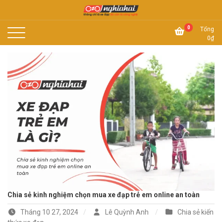
Skip
to
Không chỉ là xe đạp, đó còn là công nghệ
content
Xe đạp Nhật Nghĩa Hải
0
Tổng
0
₫
Chia sẻ kinh nghiệm chọn mua xe đạp trẻ em online an toàn
Tháng 10 27, 2024
Lê Quỳnh Anh
Chia sẻ kiến