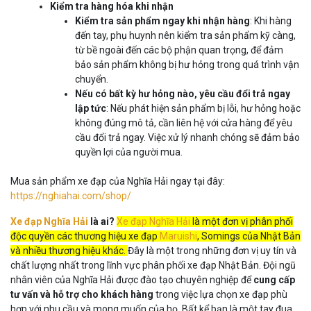
Kiểm tra hàng hóa khi nhận
Kiểm tra sản phẩm ngay khi nhận hàng
: Khi hàng
đến tay, phụ huynh nên kiểm tra sản phẩm kỹ càng,
từ bề ngoài đến các bộ phận quan trọng, để đảm
bảo sản phẩm không bị hư hỏng trong quá trình vận
chuyển.
Nếu có bất kỳ hư hỏng nào, yêu cầu đổi trả ngay
lập tức
: Nếu phát hiện sản phẩm bị lỗi, hư hỏng hoặc
không đúng mô tả, cần liên hệ với cửa hàng để yêu
cầu đổi trả ngay. Việc xử lý nhanh chóng sẽ đảm bảo
quyền lợi của người mua.
Mua sản phẩm xe đạp của Nghĩa Hải ngay tại đây:
https://nghiahai.com/shop/
Xe đạp Nghĩa Hải
là ai?
Xe đạp Nghĩa Hải
là một đơn vị phân phối
độc quyền các thương hiệu xe đạp
Maruishi
, Somings của Nhật Bản
và nhiều thương hiệu khác.
Đây là một trong những đơn vị uy tín và
chất lượng nhất trong lĩnh vực phân phối xe đạp Nhật Bản. Đội ngũ
nhân viên của Nghĩa Hải được đào tạo chuyên nghiệp để
cung cấp
tư vấn và hỗ trợ cho khách hàng
trong việc lựa chọn xe đạp phù
hợp với nhu cầu và mong muốn của họ. Bất kể bạn là một tay đua