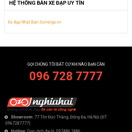
HỆ THỐNG BÁN XE ĐẠP UY TÍN
Xe đạp Nhật Bản Somings.vn
GỌI CHÚNG TÔI BẤT CỨ KHI NÀO BẠN CẦN
096 728 7777
Showroom:
77 Tôn Đức Thắng, Đống Đa, Hà Nội
(ĐT:
0967287777
)
Hotline:
Giao dịch đại lý:
097486 7486