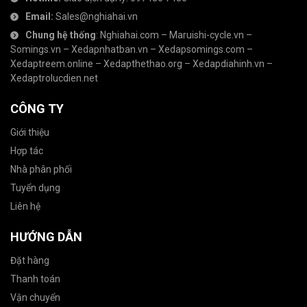
Email:
Sales@nghiahai.vn
Chung hệ thống
:
Nghiahai.com
–
Maruishi-cycle.vn
–
Somings.vn
–
Xedapnhatban.vn
–
Xedapsomings.com
–
Xedaptreem.online
–
Xedapthethao.org
–
Xedapdiahinh.vn
–
Xedaptrolucdien.net
CÔNG TY
Giới thiệu
Hợp tác
Nhà phân phối
Tuyển dụng
Liên hệ
HƯỚNG DẪN
Đặt hàng
Thanh toán
Vận chuyển