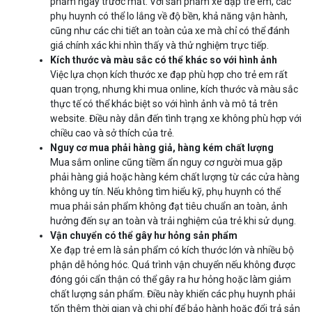
phẩm ngay trước mắt. Với sản phẩm xe đạp trẻ em, các
phụ huynh có thể lo lắng về độ bền, khả năng vận hành,
cũng như các chi tiết an toàn của xe mà chỉ có thể đánh
giá chính xác khi nhìn thấy và thử nghiệm trực tiếp.
Kích thước và màu sắc có thể khác so với hình ảnh
Việc lựa chọn kích thước xe đạp phù hợp cho trẻ em rất
quan trọng, nhưng khi mua online, kích thước và màu sắc
thực tế có thể khác biệt so với hình ảnh và mô tả trên
website. Điều này dẫn đến tình trạng xe không phù hợp với
chiều cao và sở thích của trẻ.
Nguy cơ mua phải hàng giả, hàng kém chất lượng
Mua sắm online cũng tiềm ẩn nguy cơ người mua gặp
phải hàng giả hoặc hàng kém chất lượng từ các cửa hàng
không uy tín. Nếu không tìm hiểu kỹ, phụ huynh có thể
mua phải sản phẩm không đạt tiêu chuẩn an toàn, ảnh
hưởng đến sự an toàn và trải nghiệm của trẻ khi sử dụng.
Vận chuyển có thể gây hư hỏng sản phẩm
Xe đạp trẻ em là sản phẩm có kích thước lớn và nhiều bộ
phận dễ hỏng hóc. Quá trình vận chuyển nếu không được
đóng gói cẩn thận có thể gây ra hư hỏng hoặc làm giảm
chất lượng sản phẩm. Điều này khiến các phụ huynh phải
tốn thêm thời gian và chi phí để bảo hành hoặc đổi trả sản