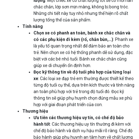
lượng
: Một chiếc xe có chất lượng tốt sẽ có mối hàn
chắc chắn, lớp sơn mịn màng, không bị bong tróc.
Những chi tiết này tuy nhỏ nhưng thể hiện rõ chất
lượng tổng thể của sản phẩm.
Tính năng
Chọn xe có phanh an toàn, bánh xe chắc chắn và
có các phụ kiện đi kèm (rổ, chắn bùn,…)
: Phanh xe
là yếu tố quan trọng nhất để đảm bảo an toàn cho
trẻ. Nên chọn xe có hệ thống phanh dễ sử dụng, đặc
biệt với các bé nhỏ tuổi. Bánh xe chắc chắn cũng
giúp xe di chuyển ổn định hơn.
Đọc kỹ thông tin về độ tuổi phù hợp của từng loại
xe
: Các loại xe đạp trẻ em thường được thiết kế theo
từng độ tuổi cụ thể, dựa trên kích thước và tính năng
an toàn phù hợp với trẻ trong độ tuổi đó. Đọc kỹ
thông tin sẽ giúp phụ huynh chọn đúng mẫu xe phù
hợp với giai đoạn phát triển của con.
Thương hiệu
Ưu tiên các thương hiệu uy tín, có chế độ bảo
hành tốt
: Các thương hiệu uy tín thường đi kèm với
chế độ bảo hành và dịch vụ hậu mãi rõ ràng. Chế độ
bảo hành giúp phụ huynh an tâm hơn về chất lượng