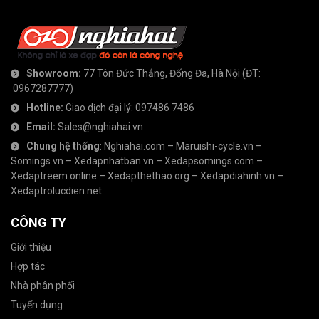
Showroom:
77 Tôn Đức Thắng, Đống Đa, Hà Nội
(ĐT:
0967287777
)
Hotline:
Giao dịch đại lý:
097486 7486
Email:
Sales@nghiahai.vn
Chung hệ thống
:
Nghiahai.com
–
Maruishi-cycle.vn
–
Somings.vn
–
Xedapnhatban.vn
–
Xedapsomings.com
–
Xedaptreem.online
–
Xedapthethao.org
–
Xedapdiahinh.vn
–
Xedaptrolucdien.net
CÔNG TY
Giới thiệu
Hợp tác
Nhà phân phối
Tuyển dụng