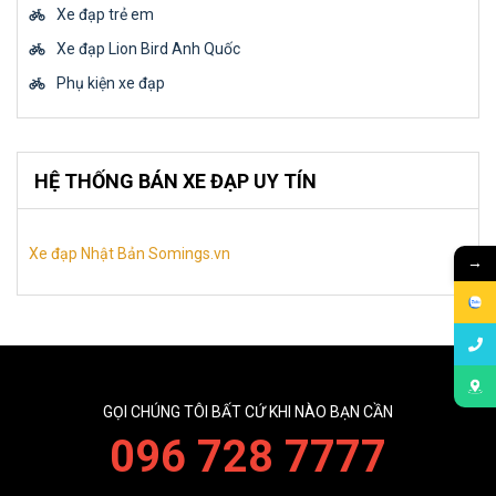
Xe đạp trẻ em
Xe đạp Lion Bird Anh Quốc
Phụ kiện xe đạp
HỆ THỐNG BÁN XE ĐẠP UY TÍN
Xe đạp Nhật Bản Somings.vn
→
GỌI CHÚNG TÔI BẤT CỨ KHI NÀO BẠN CẦN
096 728 7777