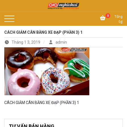
Skip
to
Không chỉ là xe đạp, đó còn là công nghệ
content
Xe đạp Nhật Nghĩa Hải
0
Tổng
0
₫
CÁCH GIẢM CÂN BẰNG XE ĐẠP (PHẦN 3) 1
Tháng 1 3, 2019
admin
CÁCH GIẢM CÂN BẰNG XE ĐẠP (PHẦN 3) 1
TƯ VẤN BÁN HÀNG