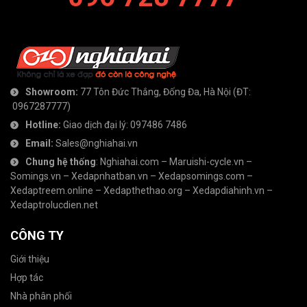
Showroom:
77 Tôn Đức Thắng, Đống Đa, Hà Nội
(ĐT:
0967287777
)
Hotline:
Giao dịch đại lý:
097486 7486
Email:
Sales@nghiahai.vn
Chung hệ thống
:
Nghiahai.com
–
Maruishi-cycle.vn
–
Somings.vn
–
Xedapnhatban.vn
–
Xedapsomings.com
–
Xedaptreem.online
–
Xedapthethao.org
–
Xedapdiahinh.vn
–
Xedaptrolucdien.net
CÔNG TY
Giới thiệu
Hợp tác
Nhà phân phối