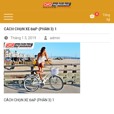
Skip
to
Không chỉ là xe đạp, đó còn là công nghệ
content
Xe đạp Nhật Nghĩa Hải
0
Tổng
0
₫
CÁCH CHỌN XE ĐẠP (PHẦN 3) 1
Tháng 1 3, 2019
admin
CÁCH CHỌN XE ĐẠP (PHẦN 3) 1