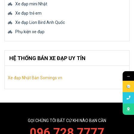
Xe đạp mini Nhật
Xe đạp trẻ em
Xe đạp Lion Bird Anh Quốc
Phụ kiện xe đạp
HỆ THỐNG BÁN XE ĐẠP UY TÍN
→
Xe đạp Nhật Bản Somings.vn
GỌI CHÚNG TÔI BẤT CỨ KHI NÀO BẠN CẦN
096 728 7777