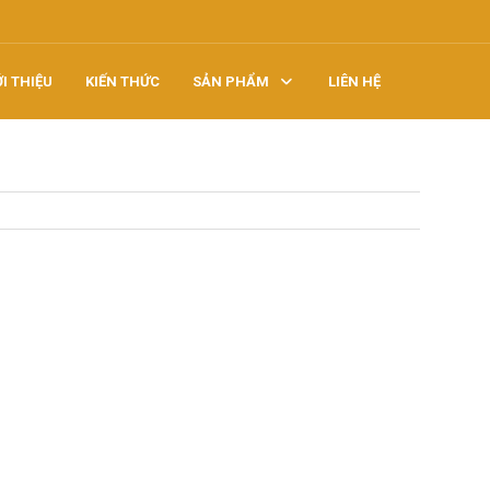
ỚI THIỆU
KIẾN THỨC
SẢN PHẨM
LIÊN HỆ