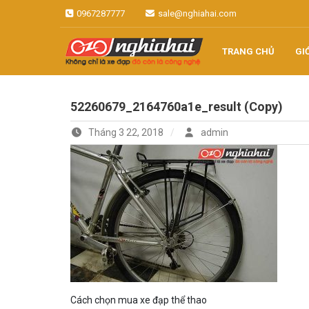
Skip
0967287777
sale@nghiahai.com
to
content
TRANG CHỦ
GI
Không chỉ là xe đạp, đó còn là
Xe đạp Nhật
công nghệ
52260679_2164760a1e_result (Copy)
Nghĩa Hải
Tháng 3 22, 2018
admin
Cách chọn mua xe đạp thể thao