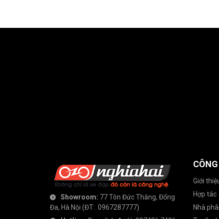
CÔNG
Giới thiệ
Hợp tác
Showroom:
77 Tôn Đức Thắng, Đống
Đa, Hà Nội
(ĐT:
0967287777
)
Nhà phâ