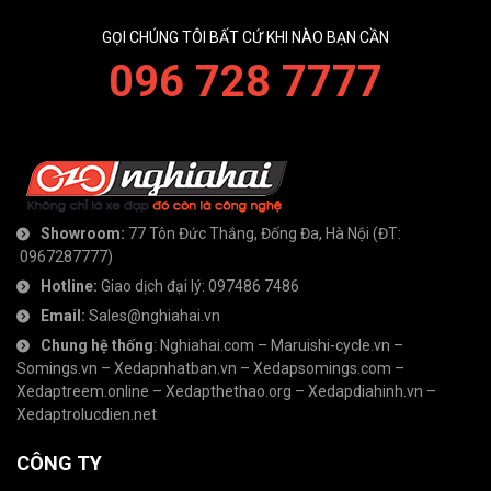
GỌI CHÚNG TÔI BẤT CỨ KHI NÀO BẠN CẦN
096 728 7777
Showroom:
77 Tôn Đức Thắng, Đống Đa, Hà Nội
(ĐT:
0967287777
)
Hotline:
Giao dịch đại lý:
097486 7486
Email:
Sales@nghiahai.vn
Chung hệ thống
:
Nghiahai.com
–
Maruishi-cycle.vn
–
Somings.vn
–
Xedapnhatban.vn
–
Xedapsomings.com
–
Xedaptreem.online
–
Xedapthethao.org
–
Xedapdiahinh.vn
–
Xedaptrolucdien.net
CÔNG TY