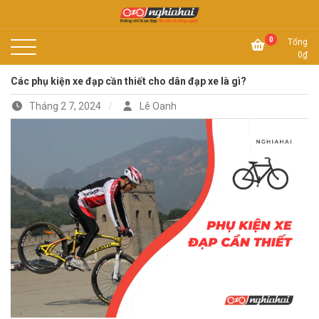
Skip
to
Không chỉ là xe đạp, đó còn là công nghệ
content
Xe đạp Nhật Nghĩa Hải
0
Tổng
0
₫
Các phụ kiện xe đạp cần thiết cho dân đạp xe là gì?
Tháng 2 7, 2024
Lê Oanh