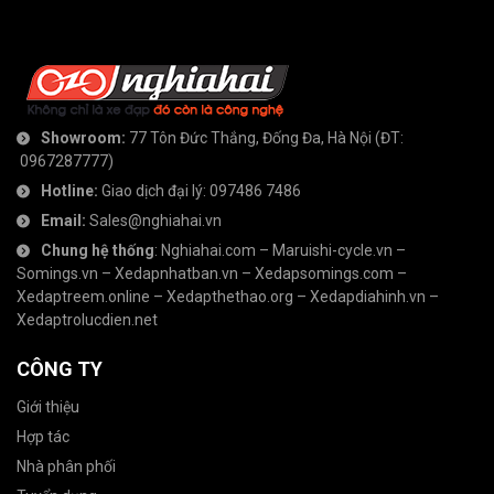
Showroom:
77 Tôn Đức Thắng, Đống Đa, Hà Nội
(ĐT:
0967287777
)
Hotline:
Giao dịch đại lý:
097486 7486
Email:
Sales@nghiahai.vn
Chung hệ thống
:
Nghiahai.com
–
Maruishi-cycle.vn
–
Somings.vn
–
Xedapnhatban.vn
–
Xedapsomings.com
–
Xedaptreem.online
–
Xedapthethao.org
–
Xedapdiahinh.vn
–
Xedaptrolucdien.net
CÔNG TY
Giới thiệu
Hợp tác
Nhà phân phối