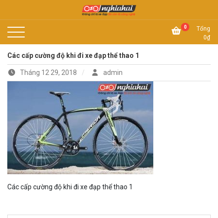
Skip
to
Không chỉ là xe đạp, đó còn là công nghệ
content
Xe đạp Nhật Nghĩa Hải
0
Tổng
0
₫
Các cấp cường độ khi đi xe đạp thể thao 1
Tháng 12 29, 2018
admin
Các cấp cường độ khi đi xe đạp thể thao 1