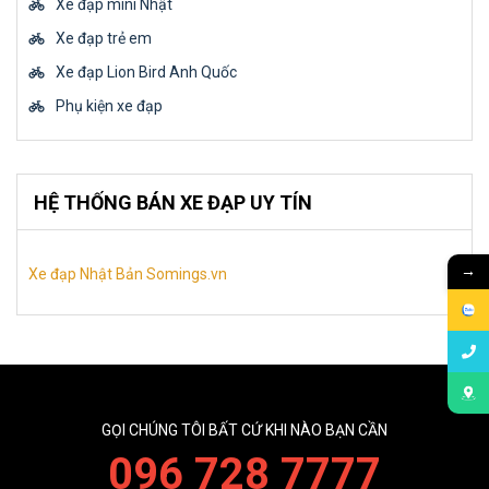
Xe đạp mini Nhật
Xe đạp trẻ em
Xe đạp Lion Bird Anh Quốc
Phụ kiện xe đạp
HỆ THỐNG BÁN XE ĐẠP UY TÍN
→
Xe đạp Nhật Bản Somings.vn
GỌI CHÚNG TÔI BẤT CỨ KHI NÀO BẠN CẦN
096 728 7777