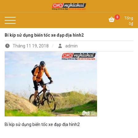
Skip
to
Không chỉ là xe đạp, đó còn là công nghệ
content
Xe đạp Nhật Nghĩa Hải
0
Tổng
0
₫
Bí kíp sử dụng biến tốc xe đạp địa hình2
Tháng 11 19, 2018
admin
Bí kíp sử dụng biến tốc xe đạp địa hình2