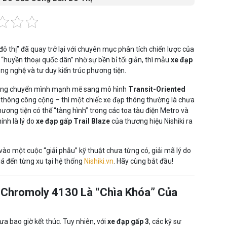
hị” đã quay trở lại với chuyên mục phân tích chiến lược của
 “huyền thoại quốc dân” nhờ sự bền bỉ tối giản, thì mẫu
xe đạp
ng nghệ và tư duy kiến trúc phương tiện.
 đang chuyển mình mạnh mẽ sang mô hình
Transit-Oriented
ao thông công cộng – thì một chiếc xe đạp thông thường là chưa
ương tiện có thể “tàng hình” trong các toa tàu điện Metro và
nh là lý do
xe đạp gấp Trail Blaze
của thương hiệu Nishiki ra
vào một cuộc “giải phẫu” kỹ thuật chưa từng có, giải mã lý do
iá đến từng xu tại hệ thống
Nishiki.vn
. Hãy cùng bắt đầu!
p Chromoly 4130 Là “Chìa Khóa” Của
a bao giờ kết thúc. Tuy nhiên, với
xe đạp gấp 3
, các kỹ sư