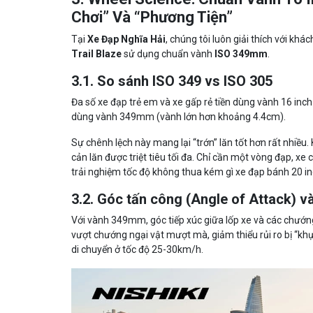
Chơi” Và “Phương Tiện”
Tại
Xe Đạp Nghĩa Hải
, chúng tôi luôn giải thích với k
Trail Blaze
sử dụng chuẩn vành
ISO 349mm
.
3.1. So sánh ISO 349 vs ISO 305
Đa số xe đạp trẻ em và xe gấp rẻ tiền dùng vành 16 i
dùng vành 349mm (vành lớn hơn khoảng 4.4cm).
Sự chênh lệch này mang lại “trớn” lăn tốt hơn rất nhiều. 
cản lăn được triệt tiêu tối đa. Chỉ cần một vòng đạp, xe
trải nghiệm tốc độ không thua kém gì xe đạp bánh 20 in
3.2. Góc tấn công (Angle of Attack) v
Với vành 349mm, góc tiếp xúc giữa lốp xe và các chướng 
vượt chướng ngại vật mượt mà, giảm thiểu rủi ro bị “kh
di chuyển ở tốc độ 25-30km/h.