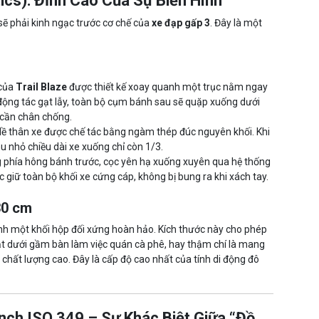
ics): Đỉnh Cao Của Sự Biến Hình
 sẽ phải kinh ngạc trước cơ chế của
xe đạp gấp 3
. Đây là một
của
Trail Blaze
được thiết kế xoay quanh một trục nằm ngay
động tác gạt lẫy, toàn bộ cụm bánh sau sẽ quặp xuống dưới
cần chân chống.
lề thân xe được chế tác bằng ngàm thép đúc nguyên khối. Khi
u nhỏ chiều dài xe xuống chỉ còn 1/3.
 phía hông bánh trước, cọc yên hạ xuống xuyên qua hệ thống
 giữ toàn bộ khối xe cứng cáp, không bị bung ra khi xách tay.
30 cm
nh một khối hộp đối xứng hoàn hảo. Kích thước này cho phép
ặt dưới gầm bàn làm việc quán cà phê, hay thậm chí là mang
chất lượng cao. Đây là cấp độ cao nhất của tính di động đô
nch ISO 349 – Sự Khác Biệt Giữa “Đồ