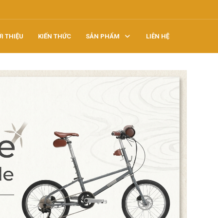
ỚI THIỆU
KIẾN THỨC
SẢN PHẨM
LIÊN HỆ