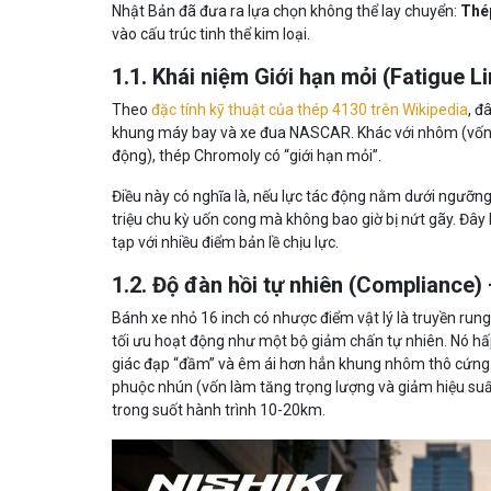
Nhật Bản đã đưa ra lựa chọn không thể lay chuyển:
Thé
vào cấu trúc tinh thể kim loại.
1.1. Khái niệm Giới hạn mỏi (Fatigue L
Theo
đặc tính kỹ thuật của thép 4130 trên Wikipedia
, đ
khung máy bay và xe đua NASCAR. Khác với nhôm (vốn tí
động), thép Chromoly có “giới hạn mỏi”.
Điều này có nghĩa là, nếu lực tác động nằm dưới ngưỡn
triệu chu kỳ uốn cong mà không bao giờ bị nứt gãy. Đây 
tạp với nhiều điểm bản lề chịu lực.
1.2. Độ đàn hồi tự nhiên (Compliance)
Bánh xe nhỏ 16 inch có nhược điểm vật lý là truyền rung
tối ưu hoạt động như một bộ giảm chấn tự nhiên. Nó h
giác đạp “đầm” và êm ái hơn hẳn khung nhôm thô cứng. 
phuộc nhún (vốn làm tăng trọng lượng và giảm hiệu suất
trong suốt hành trình 10-20km.