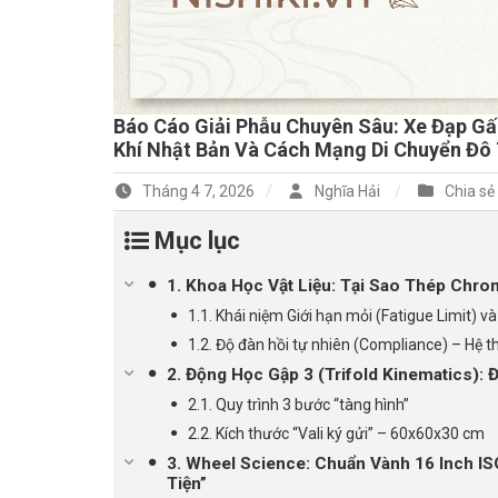
Báo Cáo Giải Phẫu Chuyên Sâu: Xe Đạp Gấp
Khí Nhật Bản Và Cách Mạng Di Chuyển Đô 
Tháng 4 7, 2026
Nghĩa Hải
Chia sẻ
Mục lục
1. Khoa Học Vật Liệu: Tại Sao Thép Chrom
1.1. Khái niệm Giới hạn mỏi (Fatigue Limit) v
1.2. Độ đàn hồi tự nhiên (Compliance) – Hệ t
2. Động Học Gập 3 (Trifold Kinematics): 
2.1. Quy trình 3 bước “tàng hình”
2.2. Kích thước “Vali ký gửi” – 60x60x30 cm
3. Wheel Science: Chuẩn Vành 16 Inch IS
Tiện”