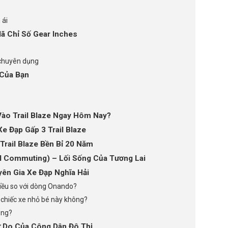
 ái
ã Chỉ Số Gear Inches
 chuyên dụng
i Của Bạn
Vào Trail Blaze Ngay Hôm Nay?
e Đạp Gấp 3 Trail Blaze
Trail Blaze Bền Bỉ 20 Năm
l Commuting) – Lối Sống Của Tương Lai
ên Gia Xe Đạp Nghĩa Hải
nhiều so với dòng Onando?
a chiếc xe nhỏ bé này không?
ông?
Tự Do Của Công Dân Đô Thị