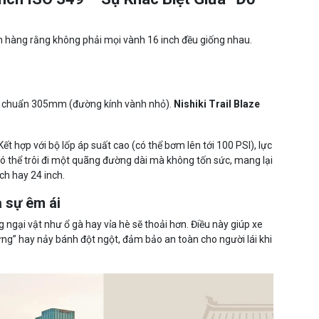
hách hàng rằng không phải mọi vành 16 inch đều giống nhau.
nch chuẩn 305mm (đường kính vành nhỏ).
Nishiki Trail Blaze
Kết hợp với bộ lốp áp suất cao (có thể bơm lên tới 100 PSI), lực
 có thể trôi đi một quãng đường dài mà không tốn sức, mang lại
ch hay 24 inch.
à sự êm ái
ngại vật như ổ gà hay vỉa hè sẽ thoải hơn. Điều này giúp xe
ựng” hay nảy bánh đột ngột, đảm bảo an toàn cho người lái khi