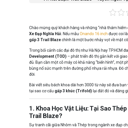
Chào mừng quý khách hàng và những “nhà thám hiểm đô t
Xe Đạp Nghĩa Hải
. Nếu mẫu
Onando 16 inch
được coi là
gấp 3 Trail Blaze
chính là một bước nhảy vọt về mặt cô
Trong bối cảnh các đại đô thị như Hà Nội hay TP.HCM
Development (TOD)
– phát triển đô thị gắn kết với gi
đủ. Bạn cần một cỗ máy có khả năng “biến hình”, một ph
bùng nổ sức mạnh trên đường phố nhựa rải nhựa. Đó chí
đời.
Bài viết siêu bách khoa dài hơn 3000 từ này sẽ đưa bạn 
tại sao cơ cấu
gấp 3 khúc (Trifold)
lại đắt đỏ và đáng g
1. Khoa Học Vật Liệu: Tại Sao Thé
Trail Blaze?
Sự tranh cãi giữa Nhôm và Thép trong ngành xe đạp chư