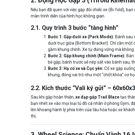
2. Động Học Gập 3 (Trifold Kinemat
Nếu bạn đã quen với việc gập đôi chiếc xe (Bi-fold), bạn
màn trình diễn của hình học không gian.
2.1. Quy trình 3 bước “tàng hình”
Bước 1: Gập đuôi xe (Park Mode):
Bánh sau 
dưới trục giữa (Bottom Bracket). Chỉ cần một 
gầm khung chính. Xe tự đứng vững mà không 
Bước 2: Gập khung chính (Main Frame):
Bản 
bẻ gập, bánh trước sẽ nép sát vào bánh sau, th
Bước 3: Hạ cổ xe và Cọc yên:
Cổ xe gập xuống
khung, đóng vai trò như một “chốt khóa” cơ học
2.2. Kích thước “Vali ký gửi” – 60x60x
Sau khi gập hoàn thiện,
xe đạp gấp Trail Blaze
tạo thà
bạn nhét xe vào mọi loại tủ đồ cá nhân ở phòng Gym, đ
lên khoang hành lý phía trên của tàu hỏa hoặc xe khách 
thị.
3. Wheel Science: Chuẩn Vành 16 I