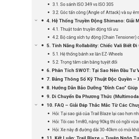
3.1. So sánh ISO 349 vs ISO 305
3.2. Góc tấn công (Angle of Attack) và sự êm
4. Hệ Thống Truyền Động Shimano: Giải M
4.1. Thuật toán truyền động tối ưu
4.2. Bộ căng xích tự động (Chain Tensioner)
5. Tính Năng Rollability: Chiếc Vali Biết Đ
5.1. Hệ thống bánh xe lăn EZ-Wheels
5.2. Trọng tâm cân bằng tuyệt đối
6. Phân Tích SWOT: Tại Sao Nên Đầu Tư 
7. Bảng Thông Số Kỹ Thuật Độc Quyền – X
8. Hướng Dẫn Bảo Dưỡng “Đỉnh Cao” Giúp 
9. Di Chuyển Đa Phương Thức (Multimoda
10. FAQ – Giải Đáp Thắc Mắc Từ Các Chuy
Hỏi: Tại sao giá của Trail Blaze lại cao hơn 
Hỏi: Tôi cao 1m80, nặng 90kg thì có ngồi vừ
Hỏi: Xe này đi đường dài 30-40km có mỏi kh
11. Kết Luận: Trail Blaze – Tuyên Ngôn 