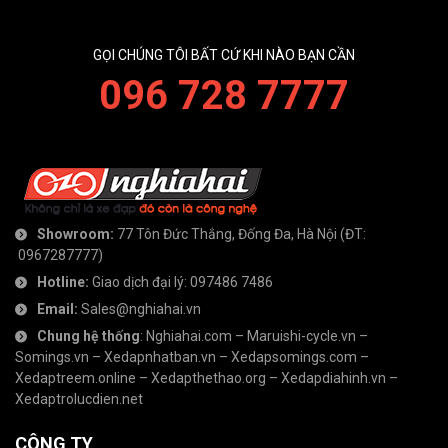
GỌI CHÚNG TÔI BẤT CỨ KHI NÀO BẠN CẦN
096 728 7777
Showroom:
77 Tôn Đức Thắng, Đống Đa, Hà Nội
(ĐT:
0967287777
)
Hotline:
Giao dịch đại lý:
097486 7486
Email:
Sales@nghiahai.vn
Chung hệ thống
:
Nghiahai.com
–
Maruishi-cycle.vn
–
Somings.vn
–
Xedapnhatban.vn
–
Xedapsomings.com
–
Xedaptreem.online
–
Xedapthethao.org
–
Xedapdiahinh.vn
–
Xedaptrolucdien.net
CÔNG TY