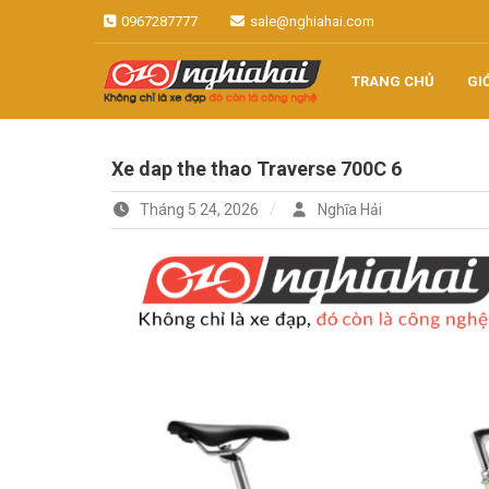
Skip
0967287777
sale@nghiahai.com
to
content
TRANG CHỦ
GI
Không chỉ là xe đạp, đó còn là
Xe đạp Nhật
công nghệ
Xe dap the thao Traverse 700C 6
Nghĩa Hải
Tháng 5 24, 2026
Nghĩa Hải