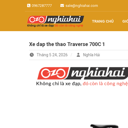
Skip
0967287777
sale@nghiahai.com
to
content
TRANG CHỦ
GI
Không chỉ là xe đạp, đó còn là
Xe đạp Nhật
công nghệ
Xe dap the thao Traverse 700C 1
Nghĩa Hải
Tháng 5 24, 2026
Nghĩa Hải