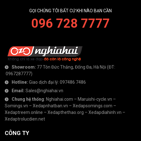
GỌI CHÚNG TÔI BẤT CỨ KHI NÀO BẠN CẦN
096 728 7777
Showroom:
77 Tôn Đức Thắng, Đống Đa, Hà Nội
(ĐT:
0967287777
)
Hotline:
Giao dịch đại lý:
097486 7486
Email:
Sales@nghiahai.vn
Chung hệ thống
:
Nghiahai.com
–
Maruishi-cycle.vn
–
Somings.vn
–
Xedapnhatban.vn
–
Xedapsomings.com
–
Xedaptreem.online
–
Xedapthethao.org
–
Xedapdiahinh.vn
–
Xedaptrolucdien.net
CÔNG TY