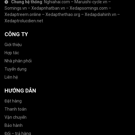
Chung hệ thống
:
Nghiahai.com
–
Maruishi-cycle.vn
–
Somings.vn
–
Xedapnhatban.vn
–
Xedapsomings.com
–
Xedaptreem.online
–
Xedapthethao.org
–
Xedapdiahinh.vn
–
Xedaptrolucdien.net
CÔNG TY
Giới thiệu
Hợp tác
Nhà phân phối
Tuyển dụng
Liên hệ
HƯỚNG DẪN
Đặt hàng
Thanh toán
Vận chuyển
Bảo hành
Đổi – trả hàng