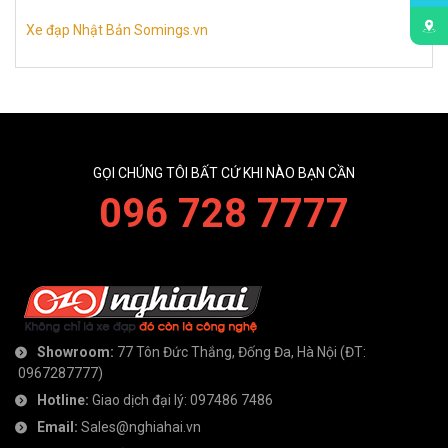
Xe đạp Nhật Bản Somings.vn
GỌI CHÚNG TÔI BẤT CỨ KHI NÀO BẠN CẦN
096 728 7777
Showroom:
77 Tôn Đức Thắng, Đống Đa, Hà Nội
(ĐT:
0967287777
)
Hotline:
Giao dịch đại lý:
097486 7486
Email:
Sales@nghiahai.vn