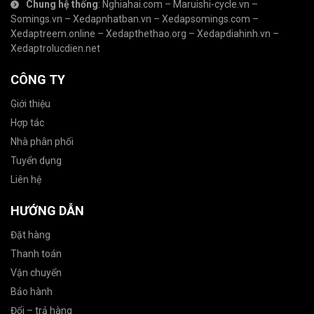
Chung hệ thống
:
Nghiahai.com
–
Maruishi-cycle.vn
–
Somings.vn
–
Xedapnhatban.vn
–
Xedapsomings.com
–
Xedaptreem.online
–
Xedapthethao.org
–
Xedapdiahinh.vn
–
Xedaptrolucdien.net
CÔNG TY
Giới thiệu
Hợp tác
Nhà phân phối
Tuyển dụng
Liên hệ
HƯỚNG DẪN
Đặt hàng
Thanh toán
Vận chuyển
Bảo hành
Đổi – trả hàng