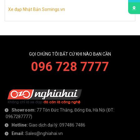
Xe đạp Nhật Bản Somings.vn
GỌI CHÚNG TÔI BẤT CỨ KHI NÀO BẠN CẦN
096 728 7777
Showroom:
77 Tôn Đức Thắng, Đống Đa, Hà Nội
(ĐT:
0967287777
)
Hotline:
Giao dịch đại lý:
097486 7486
Email:
Sales@nghiahai.vn