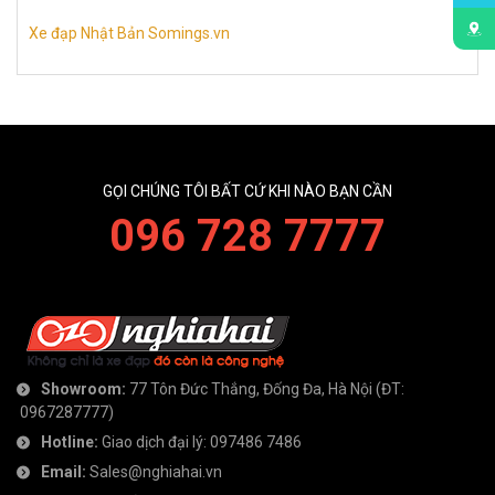
Xe đạp Nhật Bản Somings.vn
GỌI CHÚNG TÔI BẤT CỨ KHI NÀO BẠN CẦN
096 728 7777
Showroom:
77 Tôn Đức Thắng, Đống Đa, Hà Nội
(ĐT:
0967287777
)
Hotline:
Giao dịch đại lý:
097486 7486
Email:
Sales@nghiahai.vn