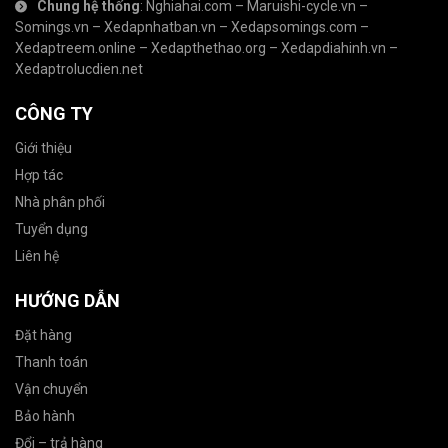
Chung hệ thống
:
Nghiahai.com
–
Maruishi-cycle.vn
–
Somings.vn
–
Xedapnhatban.vn
–
Xedapsomings.com
–
Xedaptreem.online
–
Xedapthethao.org
–
Xedapdiahinh.vn
–
Xedaptrolucdien.net
CÔNG TY
Giới thiệu
Hợp tác
Nhà phân phối
Tuyển dụng
Liên hệ
HƯỚNG DẪN
Đặt hàng
Thanh toán
Vận chuyển
Bảo hành
Đổi – trả hàng