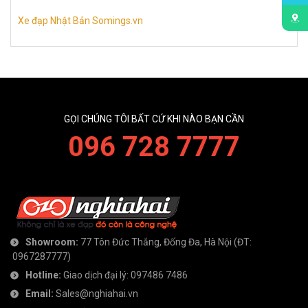
Xe đạp Nhật Bản Somings.vn
GỌI CHÚNG TÔI BẤT CỨ KHI NÀO BẠN CẦN
096 728 7777
Showroom:
77 Tôn Đức Thắng, Đống Đa, Hà Nội
(ĐT:
0967287777
)
Hotline:
Giao dịch đại lý:
097486 7486
Email:
Sales@nghiahai.vn