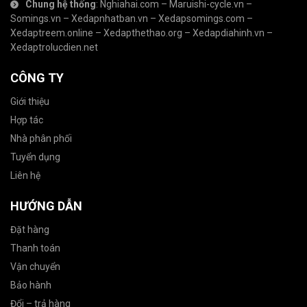
Chung hệ thống
:
Nghiahai.com
–
Maruishi-cycle.vn
–
Somings.vn
–
Xedapnhatban.vn
–
Xedapsomings.com
–
Xedaptreem.online
–
Xedapthethao.org
–
Xedapdiahinh.vn
–
Xedaptrolucdien.net
CÔNG TY
Giới thiệu
Hợp tác
Nhà phân phối
Tuyển dụng
Liên hệ
HƯỚNG DẪN
Đặt hàng
Thanh toán
Vận chuyển
Bảo hành
Đổi – trả hàng