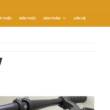
ỚI THIỆU
KIẾN THỨC
SẢN PHẨM
LIÊN HỆ