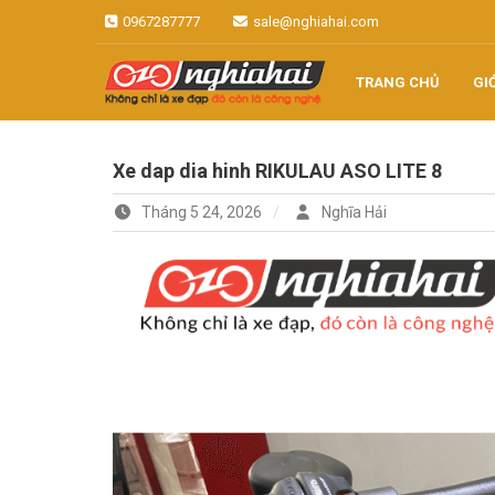
Skip
0967287777
sale@nghiahai.com
to
content
TRANG CHỦ
GI
Không chỉ là xe đạp, đó còn là
Xe đạp Nhật
công nghệ
Xe dap dia hinh RIKULAU ASO LITE 8
Nghĩa Hải
Tháng 5 24, 2026
Nghĩa Hải