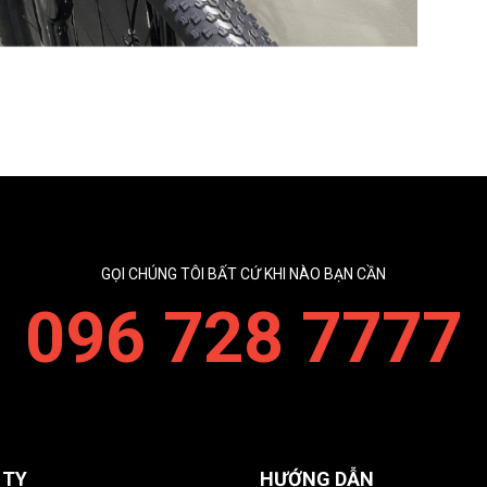
GỌI CHÚNG TÔI BẤT CỨ KHI NÀO BẠN CẦN
096 728 7777
 TY
HƯỚNG DẪN