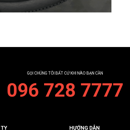
GỌI CHÚNG TÔI BẤT CỨ KHI NÀO BẠN CẦN
096 728 7777
 TY
HƯỚNG DẪN