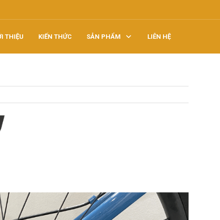
ỚI THIỆU
KIẾN THỨC
SẢN PHẨM
LIÊN HỆ