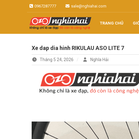
Skip
0967287777
sale@nghiahai.com
to
content
TRANG CHỦ
GI
Không chỉ là xe đạp, đó còn là
Xe đạp Nhật
công nghệ
Xe dap dia hinh RIKULAU ASO LITE 7
Nghĩa Hải
Tháng 5 24, 2026
Nghĩa Hải