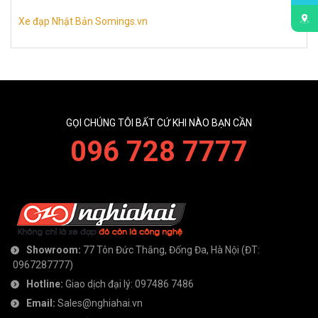
Xe đạp Nhật Bản Somings.vn
GỌI CHÚNG TÔI BẤT CỨ KHI NÀO BẠN CẦN
096 728 7777
Showroom:
77 Tôn Đức Thắng, Đống Đa, Hà Nội
(ĐT:
0967287777
)
Hotline:
Giao dịch đại lý:
097486 7486
Email:
Sales@nghiahai.vn