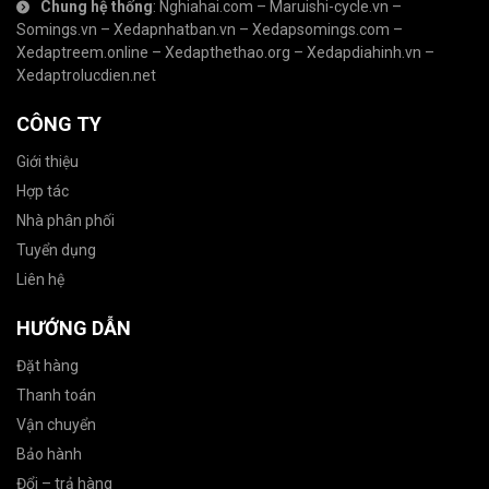
Chung hệ thống
:
Nghiahai.com
–
Maruishi-cycle.vn
–
Somings.vn
–
Xedapnhatban.vn
–
Xedapsomings.com
–
Xedaptreem.online
–
Xedapthethao.org
–
Xedapdiahinh.vn
–
Xedaptrolucdien.net
CÔNG TY
Giới thiệu
Hợp tác
Nhà phân phối
Tuyển dụng
Liên hệ
HƯỚNG DẪN
Đặt hàng
Thanh toán
Vận chuyển
Bảo hành
Đổi – trả hàng