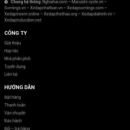
Chung hệ thống
:
Nghiahai.com
–
Maruishi-cycle.vn
–
Somings.vn
–
Xedapnhatban.vn
–
Xedapsomings.com
–
Xedaptreem.online
–
Xedapthethao.org
–
Xedapdiahinh.vn
–
Xedaptrolucdien.net
CÔNG TY
Giới thiệu
Hợp tác
Nhà phân phối
Tuyển dụng
Liên hệ
HƯỚNG DẪN
Đặt hàng
Thanh toán
Vận chuyển
Bảo hành
Đổi – trả hàng