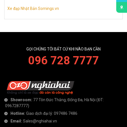
Xe đạp Nhật Bản Somings.vn
GỌI CHÚNG TÔI BẤT CỨ KHI NÀO BẠN CẦN
096 728 7777
Showroom:
77 Tôn Đức Thắng, Đống Đa, Hà Nội
(ĐT:
0967287777
)
Hotline:
Giao dịch đại lý:
097486 7486
Email:
Sales@nghiahai.vn