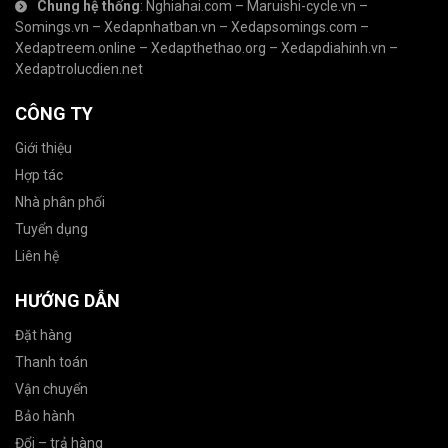
Chung hệ thống
:
Nghiahai.com
–
Maruishi-cycle.vn
–
Somings.vn
–
Xedapnhatban.vn
–
Xedapsomings.com
–
Xedaptreem.online
–
Xedapthethao.org
–
Xedapdiahinh.vn
–
Xedaptrolucdien.net
CÔNG TY
Giới thiệu
Hợp tác
Nhà phân phối
Tuyển dụng
Liên hệ
HƯỚNG DẪN
Đặt hàng
Thanh toán
Vận chuyển
Bảo hành
Đổi – trả hàng