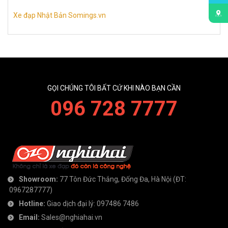
Xe đạp Nhật Bản Somings.vn
GỌI CHÚNG TÔI BẤT CỨ KHI NÀO BẠN CẦN
096 728 7777
Showroom:
77 Tôn Đức Thắng, Đống Đa, Hà Nội
(ĐT:
0967287777
)
Hotline:
Giao dịch đại lý:
097486 7486
Email:
Sales@nghiahai.vn