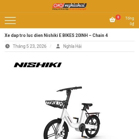
Skip
to
Không chỉ là xe đạp, đó còn là công nghệ
content
Xe đạp Nhật Nghĩa Hải
0
Tổng
0
₫
Xe dap tro luc dien Nishiki E BIKES 20INH – Chain 4
Tháng 5 23, 2026
Nghĩa Hải