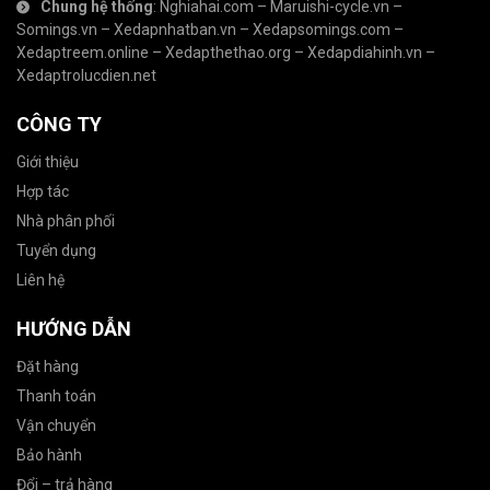
Chung hệ thống
:
Nghiahai.com
–
Maruishi-cycle.vn
–
Somings.vn
–
Xedapnhatban.vn
–
Xedapsomings.com
–
Xedaptreem.online
–
Xedapthethao.org
–
Xedapdiahinh.vn
–
Xedaptrolucdien.net
CÔNG TY
Giới thiệu
Hợp tác
Nhà phân phối
Tuyển dụng
Liên hệ
HƯỚNG DẪN
Đặt hàng
Thanh toán
Vận chuyển
Bảo hành
Đổi – trả hàng