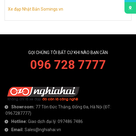
Xe đạp Nhật Bản Somings.vn
GỌI CHÚNG TÔI BẤT CỨ KHI NÀO BẠN CẦN
096 728 7777
Showroom:
77 Tôn Đức Thắng, Đống Đa, Hà Nội
(ĐT:
0967287777
)
Hotline:
Giao dịch đại lý:
097486 7486
Email:
Sales@nghiahai.vn