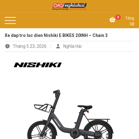
Skip
to
Không chỉ là xe đạp, đó còn là công nghệ
content
Xe đạp Nhật Nghĩa Hải
0
Tổng
0
₫
Xe dap tro luc dien Nishiki E BIKES 20INH – Chain 3
Tháng 5 23, 2026
Nghĩa Hải