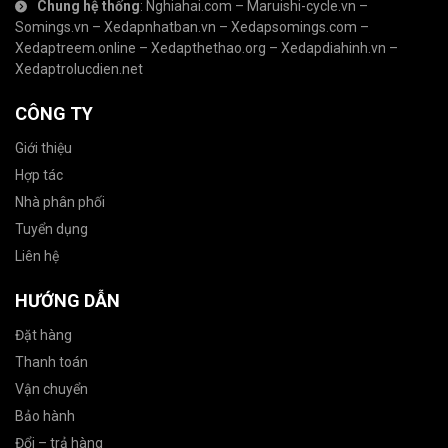
Chung hệ thống
:
Nghiahai.com
–
Maruishi-cycle.vn
–
Somings.vn
–
Xedapnhatban.vn
–
Xedapsomings.com
–
Xedaptreem.online
–
Xedapthethao.org
–
Xedapdiahinh.vn
–
Xedaptrolucdien.net
CÔNG TY
Giới thiệu
Hợp tác
Nhà phân phối
Tuyển dụng
Liên hệ
HƯỚNG DẪN
Đặt hàng
Thanh toán
Vận chuyển
Bảo hành
Đổi – trả hàng