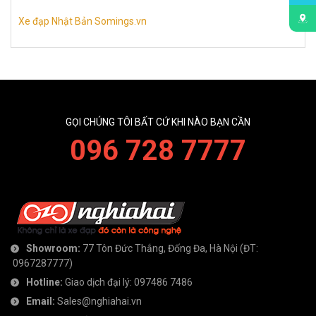
Xe đạp Nhật Bản Somings.vn
GỌI CHÚNG TÔI BẤT CỨ KHI NÀO BẠN CẦN
096 728 7777
Showroom:
77 Tôn Đức Thắng, Đống Đa, Hà Nội
(ĐT:
0967287777
)
Hotline:
Giao dịch đại lý:
097486 7486
Email:
Sales@nghiahai.vn