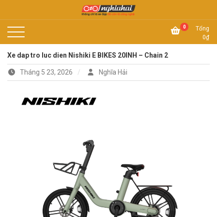
Skip
to
Không chỉ là xe đạp, đó còn là công nghệ
content
Xe đạp Nhật Nghĩa Hải
0
Tổng
0
₫
Xe dap tro luc dien Nishiki E BIKES 20INH – Chain 2
Tháng 5 23, 2026
Nghĩa Hải