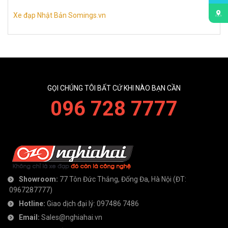
Xe đạp Nhật Bản Somings.vn
GỌI CHÚNG TÔI BẤT CỨ KHI NÀO BẠN CẦN
096 728 7777
Showroom:
77 Tôn Đức Thắng, Đống Đa, Hà Nội
(ĐT:
0967287777
)
Hotline:
Giao dịch đại lý:
097486 7486
Email:
Sales@nghiahai.vn