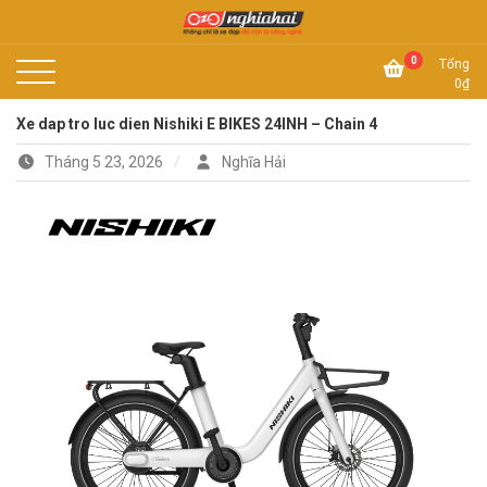
Skip
to
Không chỉ là xe đạp, đó còn là công nghệ
content
Xe đạp Nhật Nghĩa Hải
0
Tổng
0
₫
Xe dap tro luc dien Nishiki E BIKES 24INH – Chain 4
Tháng 5 23, 2026
Nghĩa Hải