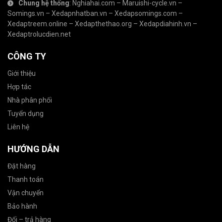
Chung hệ thống
:
Nghiahai.com
–
Maruishi-cycle.vn
–
Somings.vn
–
Xedapnhatban.vn
–
Xedapsomings.com
–
Xedaptreem.online
–
Xedapthethao.org
–
Xedapdiahinh.vn
–
Xedaptrolucdien.net
CÔNG TY
Giới thiệu
Hợp tác
Nhà phân phối
Tuyển dụng
Liên hệ
HƯỚNG DẪN
Đặt hàng
Thanh toán
Vận chuyển
Bảo hành
Đổi – trả hàng