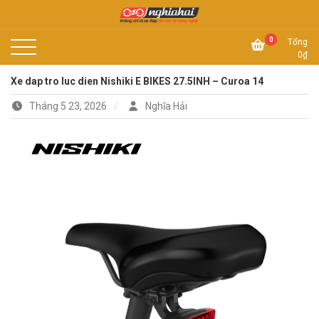
Skip
to
Không chỉ là xe đạp, đó còn là công nghệ
content
Xe đạp Nhật Nghĩa Hải
0
Tổng
0
₫
Xe dap tro luc dien Nishiki E BIKES 27.5INH – Curoa 14
Tháng 5 23, 2026
Nghĩa Hải