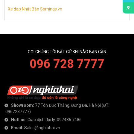
Xe đạp Nhật Bản Somings.vn
GỌI CHÚNG TÔI BẤT CỨ KHI NÀO BẠN CẦN
096 728 7777
Showroom:
77 Tôn Đức Thắng, Đống Đa, Hà Nội
(ĐT:
0967287777
)
Hotline:
Giao dịch đại lý:
097486 7486
Email:
Sales@nghiahai.vn