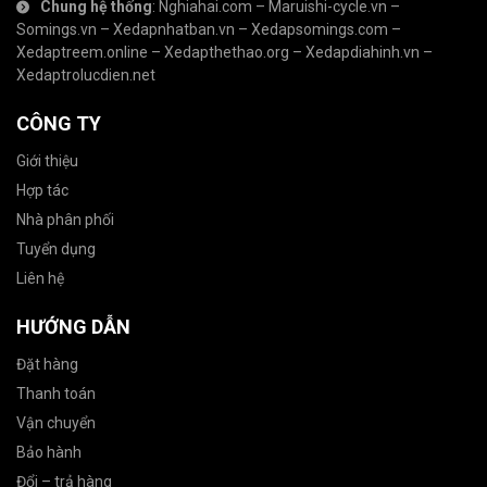
Chung hệ thống
:
Nghiahai.com
–
Maruishi-cycle.vn
–
Somings.vn
–
Xedapnhatban.vn
–
Xedapsomings.com
–
Xedaptreem.online
–
Xedapthethao.org
–
Xedapdiahinh.vn
–
Xedaptrolucdien.net
CÔNG TY
Giới thiệu
Hợp tác
Nhà phân phối
Tuyển dụng
Liên hệ
HƯỚNG DẪN
Đặt hàng
Thanh toán
Vận chuyển
Bảo hành
Đổi – trả hàng