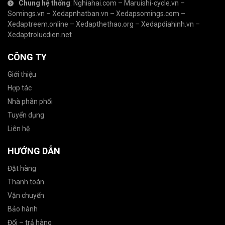
Chung hệ thống
:
Nghiahai.com
–
Maruishi-cycle.vn
–
Somings.vn
–
Xedapnhatban.vn
–
Xedapsomings.com
–
Xedaptreem.online
–
Xedapthethao.org
–
Xedapdiahinh.vn
–
Xedaptrolucdien.net
CÔNG TY
Giới thiệu
Hợp tác
Nhà phân phối
Tuyển dụng
Liên hệ
HƯỚNG DẪN
Đặt hàng
Thanh toán
Vận chuyển
Bảo hành
Đổi – trả hàng