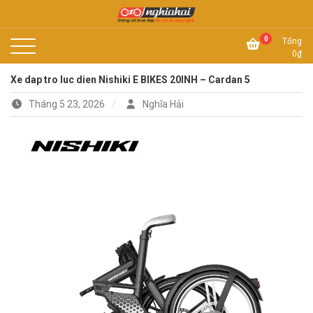
Skip
to
Không chỉ là xe đạp, đó còn là công nghệ
content
Xe đạp Nhật Nghĩa Hải
0
Tổng
0
₫
Xe dap tro luc dien Nishiki E BIKES 20INH – Cardan 5
Tháng 5 23, 2026
Nghĩa Hải