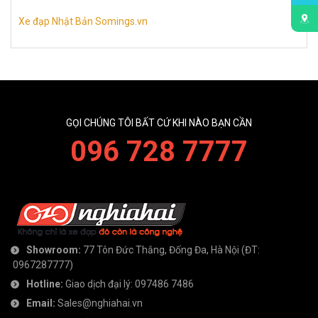
Xe đạp Nhật Bản Somings.vn
GỌI CHÚNG TÔI BẤT CỨ KHI NÀO BẠN CẦN
096 728 7777
Showroom:
77 Tôn Đức Thắng, Đống Đa, Hà Nội
(ĐT:
0967287777
)
Hotline:
Giao dịch đại lý:
097486 7486
Email:
Sales@nghiahai.vn