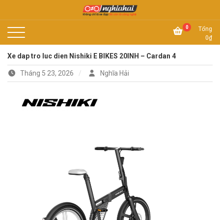
Skip
to
Không chỉ là xe đạp, đó còn là công nghệ
content
Xe đạp Nhật Nghĩa Hải
0
Tổng
0
₫
Xe dap tro luc dien Nishiki E BIKES 20INH – Cardan 4
Tháng 5 23, 2026
Nghĩa Hải