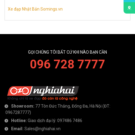
Xe đạp Nhật Bản Somings.vn
GỌI CHÚNG TÔI BẤT CỨ KHI NÀO BẠN CẦN
096 728 7777
Showroom:
77 Tôn Đức Thắng, Đống Đa, Hà Nội
(ĐT:
0967287777
)
Hotline:
Giao dịch đại lý:
097486 7486
Email:
Sales@nghiahai.vn