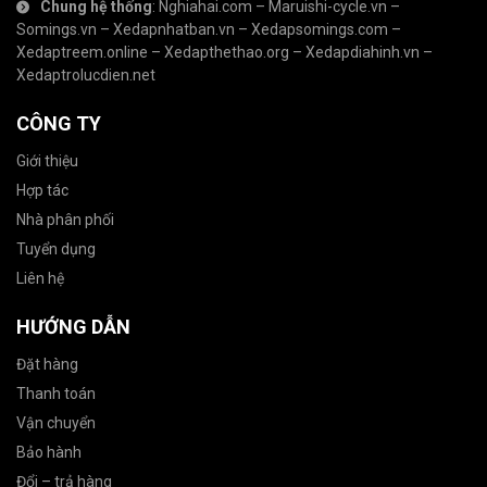
Chung hệ thống
:
Nghiahai.com
–
Maruishi-cycle.vn
–
Somings.vn
–
Xedapnhatban.vn
–
Xedapsomings.com
–
Xedaptreem.online
–
Xedapthethao.org
–
Xedapdiahinh.vn
–
Xedaptrolucdien.net
CÔNG TY
Giới thiệu
Hợp tác
Nhà phân phối
Tuyển dụng
Liên hệ
HƯỚNG DẪN
Đặt hàng
Thanh toán
Vận chuyển
Bảo hành
Đổi – trả hàng