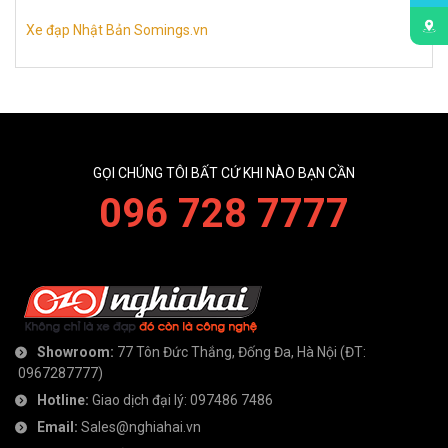
Xe đạp Nhật Bản Somings.vn
GỌI CHÚNG TÔI BẤT CỨ KHI NÀO BẠN CẦN
096 728 7777
Showroom:
77 Tôn Đức Thắng, Đống Đa, Hà Nội
(ĐT:
0967287777
)
Hotline:
Giao dịch đại lý:
097486 7486
Email:
Sales@nghiahai.vn