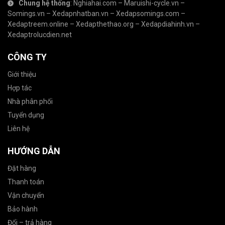
Chung hệ thống
:
Nghiahai.com
–
Maruishi-cycle.vn
–
Somings.vn
–
Xedapnhatban.vn
–
Xedapsomings.com
–
Xedaptreem.online
–
Xedapthethao.org
–
Xedapdiahinh.vn
–
Xedaptrolucdien.net
CÔNG TY
Giới thiệu
Hợp tác
Nhà phân phối
Tuyển dụng
Liên hệ
HƯỚNG DẪN
Đặt hàng
Thanh toán
Vận chuyển
Bảo hành
Đổi – trả hàng