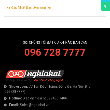
Xe đạp Nhật Bản Somings.vn
GỌI CHÚNG TÔI BẤT CỨ KHI NÀO BẠN CẦN
096 728 7777
Showroom:
77 Tôn Đức Thắng, Đống Đa, Hà Nội
(ĐT:
0967287777
)
Hotline:
Giao dịch đại lý:
097486 7486
Email:
Sales@nghiahai.vn