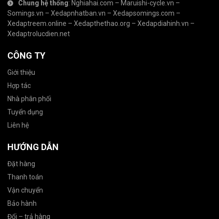
Chung hệ thống
:
Nghiahai.com
–
Maruishi-cycle.vn
–
Somings.vn
–
Xedapnhatban.vn
–
Xedapsomings.com
–
Xedaptreem.online
–
Xedapthethao.org
–
Xedapdiahinh.vn
–
Xedaptrolucdien.net
CÔNG TY
Giới thiệu
Hợp tác
Nhà phân phối
Tuyển dụng
Liên hệ
HƯỚNG DẪN
Đặt hàng
Thanh toán
Vận chuyển
Bảo hành
Đổi – trả hàng