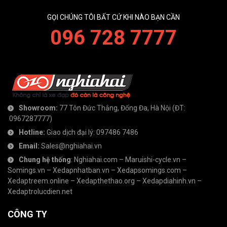
GỌI CHÚNG TÔI BẤT CỨ KHI NÀO BẠN CẦN
096 728 7777
Showroom:
77 Tôn Đức Thắng, Đống Đa, Hà Nội
(ĐT:
0967287777
)
Hotline:
Giao dịch đại lý:
097486 7486
Email:
Sales@nghiahai.vn
Chung hệ thống
:
Nghiahai.com
–
Maruishi-cycle.vn
–
Somings.vn
–
Xedapnhatban.vn
–
Xedapsomings.com
–
Xedaptreem.online
–
Xedapthethao.org
–
Xedapdiahinh.vn
–
Xedaptrolucdien.net
CÔNG TY