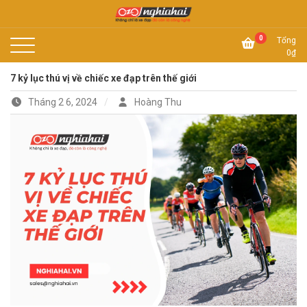
Skip
to
Không chỉ là xe đạp, đó còn là công nghệ
content
Xe đạp Nhật Nghĩa Hải
0
Tổng
0
₫
7 kỷ lục thú vị về chiếc xe đạp trên thế giới
Tháng 2 6, 2024
Hoàng Thu