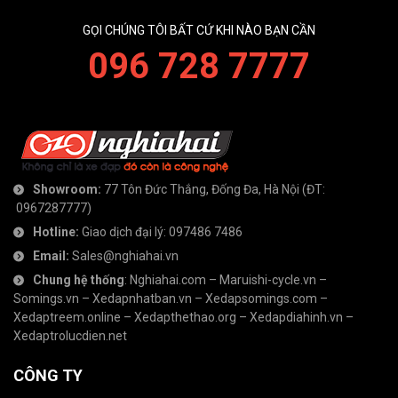
GỌI CHÚNG TÔI BẤT CỨ KHI NÀO BẠN CẦN
096 728 7777
Showroom:
77 Tôn Đức Thắng, Đống Đa, Hà Nội
(ĐT:
0967287777
)
Hotline:
Giao dịch đại lý:
097486 7486
Email:
Sales@nghiahai.vn
Chung hệ thống
:
Nghiahai.com
–
Maruishi-cycle.vn
–
Somings.vn
–
Xedapnhatban.vn
–
Xedapsomings.com
–
Xedaptreem.online
–
Xedapthethao.org
–
Xedapdiahinh.vn
–
Xedaptrolucdien.net
CÔNG TY