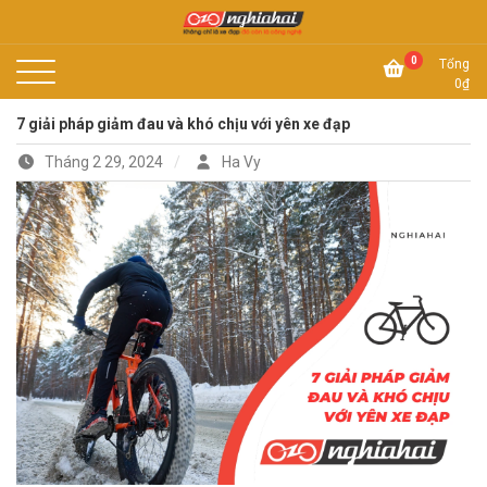
Skip
to
Không chỉ là xe đạp, đó còn là công nghệ
content
Xe đạp Nhật Nghĩa Hải
0
Tổng
0
₫
7 giải pháp giảm đau và khó chịu với yên xe đạp
Tháng 2 29, 2024
Ha Vy