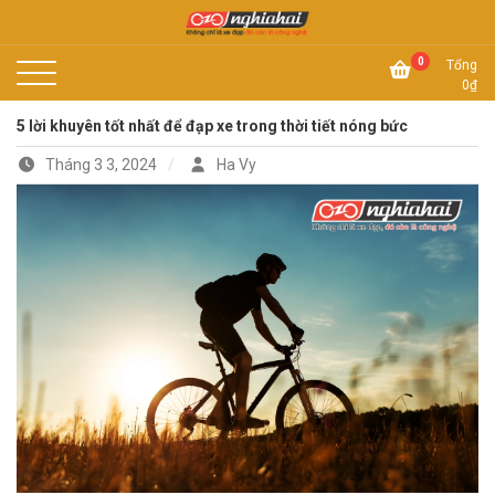
Skip
to
Không chỉ là xe đạp, đó còn là công nghệ
content
Xe đạp Nhật Nghĩa Hải
0
Tổng
0
₫
5 lời khuyên tốt nhất để đạp xe trong thời tiết nóng bức
Tháng 3 3, 2024
Ha Vy