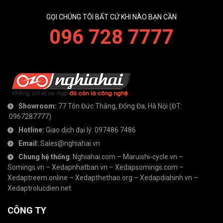
GỌI CHÚNG TÔI BẤT CỨ KHI NÀO BẠN CẦN
096 728 7777
Showroom:
77 Tôn Đức Thắng, Đống Đa, Hà Nội
(ĐT:
0967287777
)
Hotline:
Giao dịch đại lý:
097486 7486
Email:
Sales@nghiahai.vn
Chung hệ thống
:
Nghiahai.com
–
Maruishi-cycle.vn
–
Somings.vn
–
Xedapnhatban.vn
–
Xedapsomings.com
–
Xedaptreem.online
–
Xedapthethao.org
–
Xedapdiahinh.vn
–
Xedaptrolucdien.net
CÔNG TY