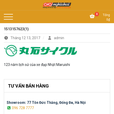
Skip
to
Không chỉ là xe đạp, đó còn là công nghệ
content
Xe đạp Nhật Nghĩa Hải
0
Tổng
0
₫
1513157623(1)
Tháng 12 13, 2017
admin
123 năm lịch sử của xe đạp Nhật Maruishi
TƯ VẤN BÁN HÀNG
Showroom: 77 Tôn Đức Thắng, Đống Đa, Hà Nội
096 728 7777