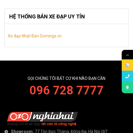
HỆ THỐNG BÁN XE ĐẠP UY TÍN
Xe đạp Nhật Bản Somings.vn
→
GỌI CHÚNG TÔI BẤT CỨ KHI NÀO BẠN CẦN
096 728 7777
Showroom:
77 Tôn Đức Thắng, Đống Đa, Hà Nội
(ĐT: