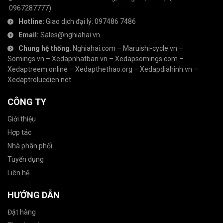
0967287777
)
Hotline:
Giao dịch đại lý:
097486 7486
Email:
Sales@nghiahai.vn
Chung hệ thống
:
Nghiahai.com
–
Maruishi-cycle.vn
–
Somings.vn
–
Xedapnhatban.vn
–
Xedapsomings.com
–
Xedaptreem.online
–
Xedapthethao.org
–
Xedapdiahinh.vn
–
Xedaptrolucdien.net
CÔNG TY
Giới thiệu
Hợp tác
Nhà phân phối
Tuyển dụng
Liên hệ
HƯỚNG DẪN
Đặt hàng